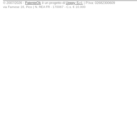
© 2007/2026 -
PatenteOk
è un progetto di
Ueppy S.r.l.
| P.Iva: 02682300609
via Farnese 16, Pico | N. REA FR - 170067 - C.s. € 10.000