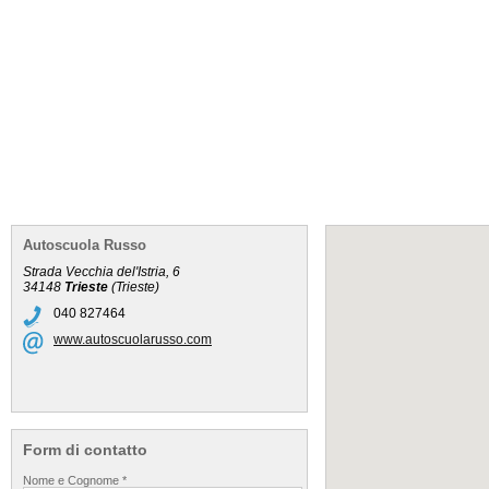
Autoscuola Russo
Strada Vecchia del'Istria, 6
34148
Trieste
(
Trieste
)
040 827464
www.autoscuolarusso.com
Form di contatto
Nome e Cognome