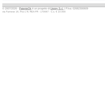
© 2007/2026 -
PatenteOk
è un progetto di
Ueppy S.r.l.
| P.Iva: 02682300609
via Farnese 16, Pico | N. REA FR - 170067 - C.s. € 10.000