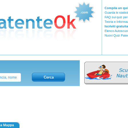
Compila un quiz
Guarda le statist
FAQ sui quiz per
Teoria e Informa
Iscriviti gratui
Elenco Autoscuo
Nuovi Quiz Paten
Cerca
za Mappa