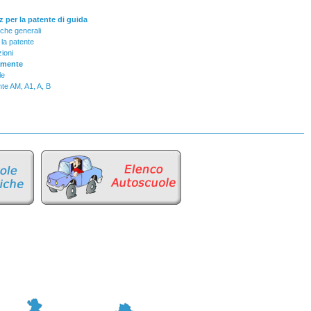
 per la patente di guida
iche generali
 la patente
zioni
tamente
le
te AM, A1, A, B